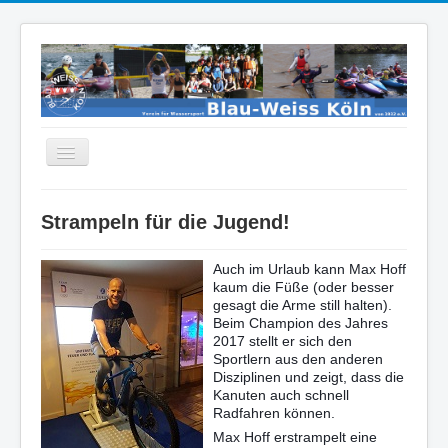
Navigation
an/aus
Home
Strampeln für die Jugend!
Kanu Wildwasser Rennsport
SUP
Auch im Urlaub kann Max Hoff
kaum die Füße (oder besser
Hallensport
gesagt die Arme still halten).
Beim Champion des Jahres
Kanu Wandersport
2017 stellt er sich den
Sportlern aus den anderen
Veranstaltungen/Kurse
Disziplinen und zeigt, dass die
Kanuten auch schnell
Veranstaltungskalender
Radfahren können.
Max Hoff erstrampelt eine
Historie