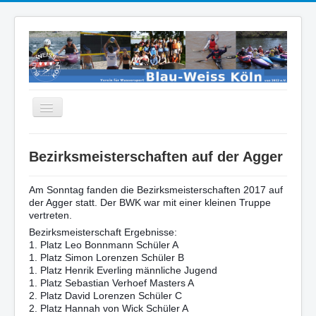
Navigation
an/aus
Home
Bezirksmeisterschaften auf der Agger
Kanu Wildwasser Rennsport
SUP
Am Sonntag fanden die Bezirksmeisterschaften 2017 auf
der Agger statt. Der BWK war mit einer kleinen Truppe
Hallensport
vertreten.
Bezirksmeisterschaft Ergebnisse:
Kanu Wandersport
1. Platz Leo Bonnmann Schüler A
1. Platz Simon Lorenzen Schüler B
Veranstaltungen/Kurse
1. Platz Henrik Everling männliche Jugend
1. Platz Sebastian Verhoef Masters A
Veranstaltungskalender
2. Platz David Lorenzen Schüler C
2. Platz Hannah von Wick Schüler A
Historie